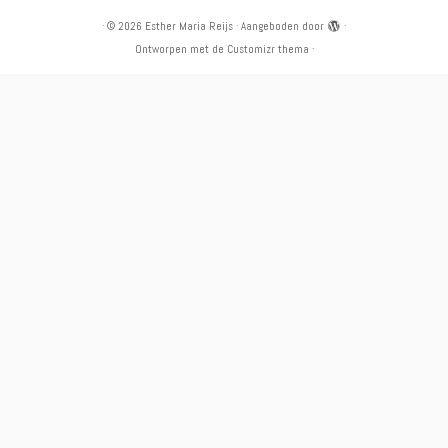
·
© 2026
Esther Maria Reijs
·
Aangeboden door
·
Ontworpen met de
Customizr thema
·